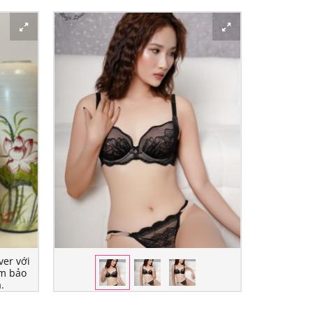
ver với
ảm bảo
.
QUẦN LÓT NỮ MAGIC LOVER MGNU-02