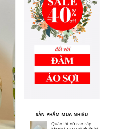
SẢN PHẨM MUA NHIỀU
Quần lót nữ cao cấp
Magic Lover với thiết kế