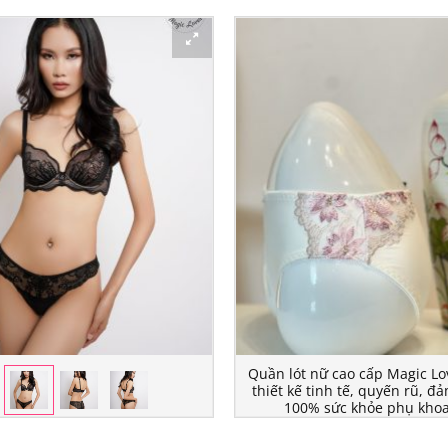
Quần lót nữ cao cấp Magic Lo
thiết kế tinh tế, quyến rũ, đ
100% sức khỏe phụ khoa
165.000
₫
LÓT NỮ MAGIC LOVER MGNU-
802