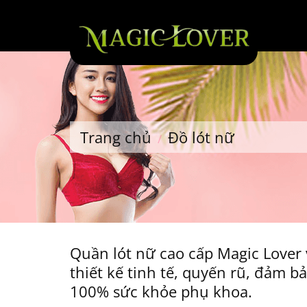
Skip
to
content
Trang chủ
Đồ lót nữ
/
Quần lót nữ cao cấp Magic Lover 
thiết kế tinh tế, quyến rũ, đảm b
100% sức khỏe phụ khoa.