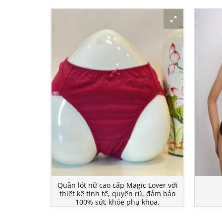
Quần lót nữ cao cấp Magic Lover với
ER MGNU-01
thiết kế tinh tế, quyến rũ, đảm bảo
100% sức khỏe phụ khoa.
190.000
₫
QUẦN 
HÀNG