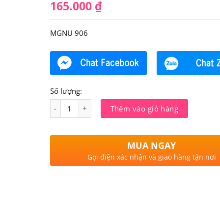
165.000
₫
MGNU 906
Số lượng:
Số lượng
Thêm vào giỏ hàng
MUA NGAY
Gọi điện xác nhận và giao hàng tận nơi